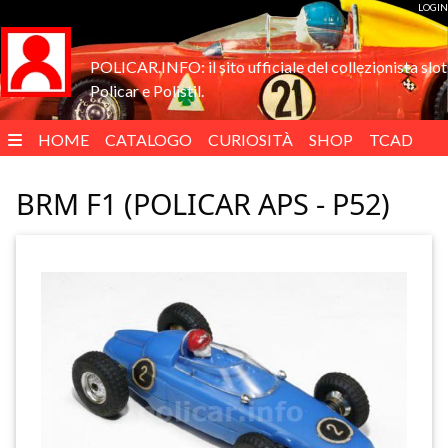
LOGIN
POLICAR.INFO: il sito ufficiale del collezionista slot
Policar e Polistil.
HOME
CATALOGO
CURIOSITÀ
SHOP
TCAD
ENGLISH
BRM F1 (POLICAR APS - P52)