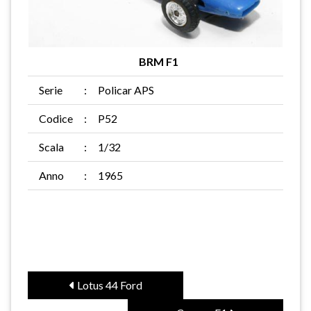
BRM F1
Serie
:
Policar APS
Codice
:
P52
Scala
:
1/32
Anno
:
1965
Lotus 44 Ford