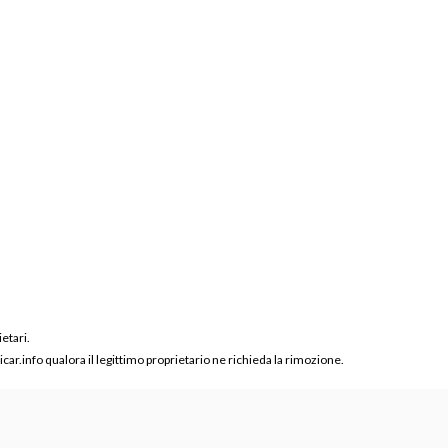
ietari.
ar.info qualora il legittimo proprietario ne richieda la rimozione.