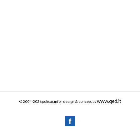
www.qed.it
© 2004-2026 policar.info | design & concept by