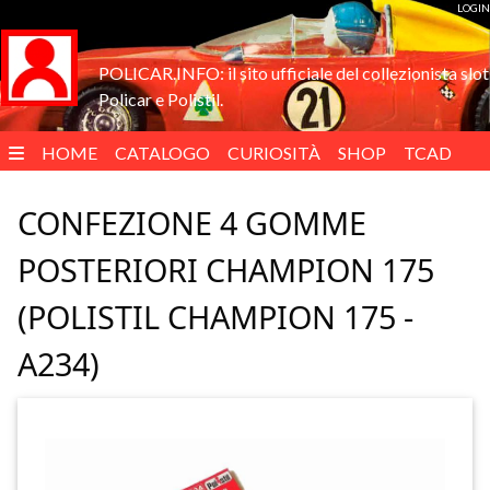
LOGIN
POLICAR.INFO: il sito ufficiale del collezionista slot
Policar e Polistil.
HOME
CATALOGO
CURIOSITÀ
SHOP
TCAD
ENGLISH
CONFEZIONE 4 GOMME
POSTERIORI CHAMPION 175
(POLISTIL CHAMPION 175 -
A234)