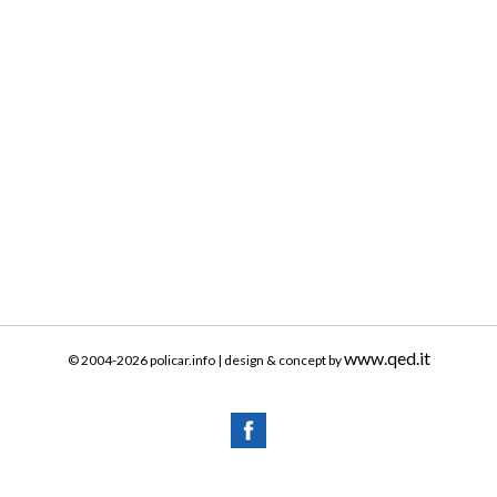
www.qed.it
© 2004-2026 policar.info | design & concept by