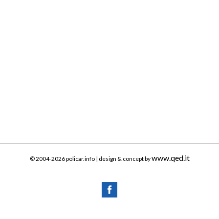
www.qed.it
© 2004-2026 policar.info | design & concept by