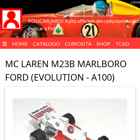
LOGIN
POLICAR.INFO: il sito ufficiale del collezionista slot
Policar e Polistil.
HOME
CATALOGO
CURIOSITÀ
SHOP
TCAD
ENGLISH
MC LAREN M23B MARLBORO
FORD (EVOLUTION - A100)