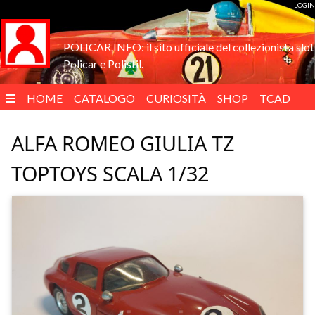
LOGIN
POLICAR.INFO: il sito ufficiale del collezionista slot
Policar e Polistil.
HOME
CATALOGO
CURIOSITÀ
SHOP
TCAD
ENGLISH
ALFA ROMEO GIULIA TZ
TOPTOYS SCALA 1/32