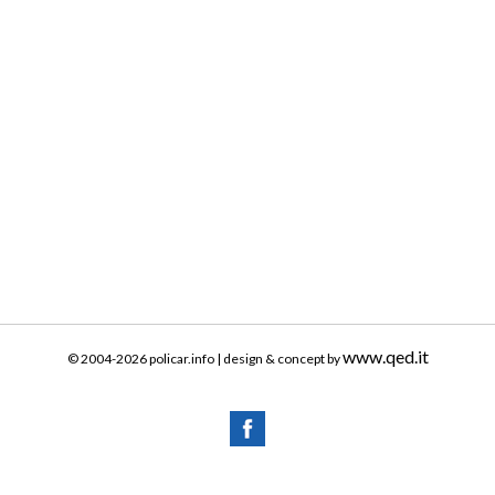
www.qed.it
© 2004-2026 policar.info | design & concept by