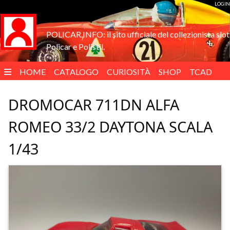
LOGIN
POLICAR.INFO: il sito ufficiale del collezionista slot
Policar e Polistil.
HOME
CATALOGO
CURIOSITÀ
SHOP
TCAD
ENGLISH
DROMOCAR 711DN ALFA
ROMEO 33/2 DAYTONA SCALA
1/43