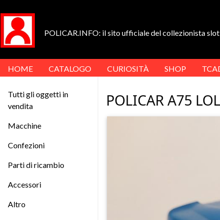
POLICAR.INFO: il sito ufficiale del collezionista slot 
HOME
CATALOGO
CURIOSITÀ
SHOP
TCA
Tutti gli oggetti in
POLICAR A75 LO
vendita
Macchine
Confezioni
Parti di ricambio
Accessori
Altro