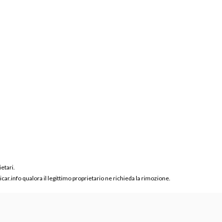
ietari.
ar.info qualora il legittimo proprietario ne richieda la rimozione.