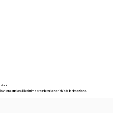
ietari.
ar.info qualora il legittimo proprietario ne richieda la rimozione.