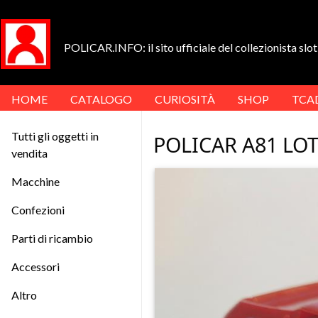
POLICAR.INFO: il sito ufficiale del collezionista slot 
HOME
CATALOGO
CURIOSITÀ
SHOP
TCA
Tutti gli oggetti in
POLICAR A81 LO
vendita
Macchine
Confezioni
Parti di ricambio
Accessori
Altro