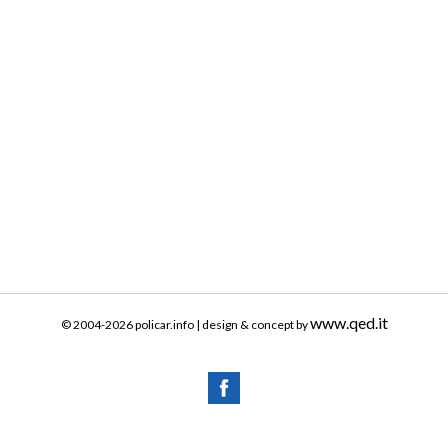
www.qed.it
© 2004-2026 policar.info | design & concept by