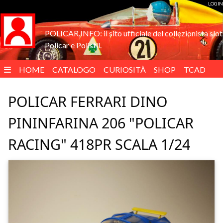
LOGIN
POLICAR.INFO: il sito ufficiale del collezionista slot
Policar e Polistil.
HOME
CATALOGO
CURIOSITÀ
SHOP
TCAD
ENGLISH
POLICAR FERRARI DINO
PININFARINA 206 "POLICAR
RACING" 418PR SCALA 1/24