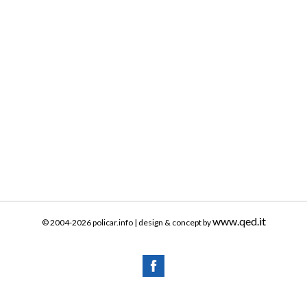
www.qed.it
© 2004-2026 policar.info | design & concept by