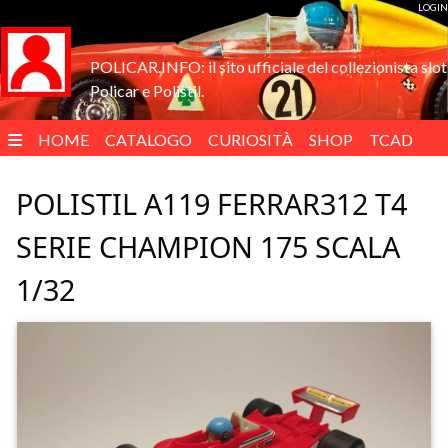
LOGIN
POLICAR.INFO: il sito ufficiale del collezionista slot
Policar e Polistil.
HOME
CATALOGO
CURIOSITÀ
SHOP
TCAD
ENGLISH
POLISTIL A119 FERRAR312 T4
SERIE CHAMPION 175 SCALA
1/32