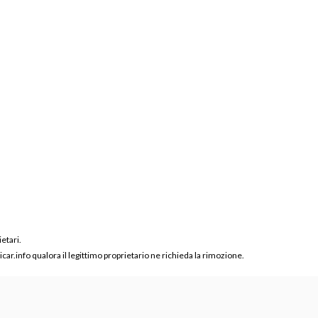
ietari.
ar.info qualora il legittimo proprietario ne richieda la rimozione.