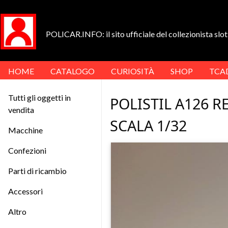
POLICAR.INFO: il sito ufficiale del collezionista slot 
HOME
CATALOGO
CURIOSITÀ
SHOP
TCA
Tutti gli oggetti in
POLISTIL A126 
vendita
SCALA 1/32
Macchine
Confezioni
Parti di ricambio
Accessori
Altro