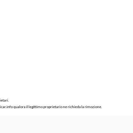
ietari.
ar.info qualora il legittimo proprietario ne richieda la rimozione.