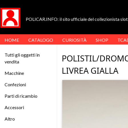
POLICAR.INFO: il sito ufficiale del collezionista slot 
HOME
CATALOGO
CURIOSITÀ
SHOP
TCA
Tutti gli oggetti in
POLISTIL/DROMO
vendita
LIVREA GIALLA
Macchine
Confezioni
Parti di ricambio
Accessori
Altro