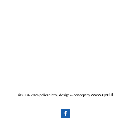
www.qed.it
© 2004-2026 policar.info | design & concept by