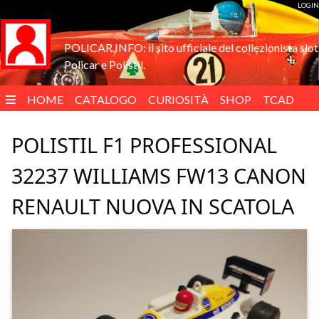
LOGIN
POLICAR.INFO: il sito ufficiale del collezionista slot
Policar e Polistil.
HOME
CATALOGO
CURIOSITÀ
SHOP
TCAD
ENGLISH
POLISTIL F1 PROFESSIONAL
32237 WILLIAMS FW13 CANON
RENAULT NUOVA IN SCATOLA