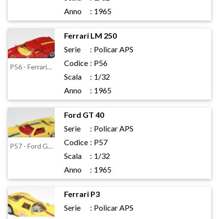
Anno
:
1965
Ferrari LM 250
Serie
:
Policar APS
Codice
:
P56
P56 - Ferrari LM 250
Scala
:
1/32
Anno
:
1965
Ford GT 40
Serie
:
Policar APS
Codice
:
P57
P57 - Ford GT 40
Scala
:
1/32
Anno
:
1965
Ferrari P3
Serie
:
Policar APS