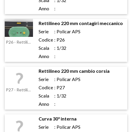
Scala
:
1/32
Anno
:
Rettilineo 220 mm contagiri meccanico
Serie
:
Policar APS
Codice
:
P26
P26 - Rettilineo 220 mm contagiri meccanico
Scala
:
1/32
Anno
:
Rettilineo 220 mm cambio corsia
Serie
:
Policar APS
Codice
:
P27
P27 - Rettilineo 220 mm cambio corsia
Scala
:
1/32
Anno
:
Curva 30° interna
Serie
:
Policar APS