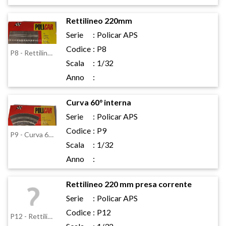
Rettilineo 220mm
Serie
:
Policar APS
Codice
:
P8
P8 - Rettilineo 220mm
Scala
:
1/32
Anno
:
Curva 60° interna
Serie
:
Policar APS
Codice
:
P9
P9 - Curva 60° interna
Scala
:
1/32
Anno
:
Rettilineo 220 mm presa corrente
Serie
:
Policar APS
Codice
:
P12
P12 - Rettilineo 220 mm presa corrente