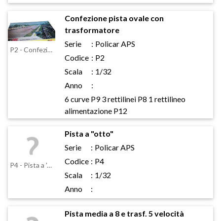
Confezione pista ovale con
trasformatore
Serie
:
Policar APS
P2 - Confezione pista ovale con trasformatore
Codice
:
P2
Scala
:
1/32
Anno
:
6 curve P9 3 rettilinei P8 1 rettilineo
alimentazione P12
Pista a "otto"
Serie
:
Policar APS
Codice
:
P4
P4 - Pista a 'otto'
Scala
:
1/32
Anno
:
Pista media a 8 e trasf. 5 velocità