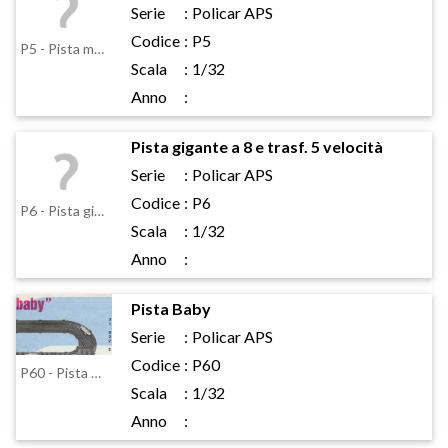
Serie
:
Policar APS
Codice
:
P5
P5 - Pista media a 8 e trasf. 5 velocità
Scala
:
1/32
Anno
:
Pista gigante a 8 e trasf. 5 velocità
Serie
:
Policar APS
Codice
:
P6
P6 - Pista gigante a 8 e trasf. 5 velocità
Scala
:
1/32
Anno
:
Pista Baby
Serie
:
Policar APS
Codice
:
P60
P60 - Pista Baby
Scala
:
1/32
Anno
: