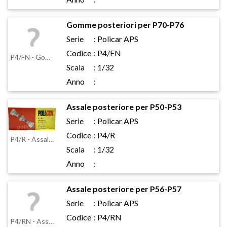
Gomme posteriori per P70-P76
Serie
:
Policar APS
Codice
:
P4/FN
P4/FN - Gomme posteriori per P70-P76
Scala
:
1/32
Anno
:
Assale posteriore per P50-P53
Serie
:
Policar APS
Codice
:
P4/R
P4/R - Assale posteriore per P50-P53
Scala
:
1/32
Anno
:
Assale posteriore per P56-P57
Serie
:
Policar APS
Codice
:
P4/RN
P4/RN - Assale posteriore per P56-P57