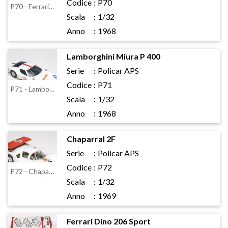
Codice
:
P70
P70 - Ferrari P3
Scala
:
1/32
Anno
:
1968
Lamborghini Miura P 400
Serie
:
Policar APS
Codice
:
P71
P71 - Lamborghini Miura P 400
Scala
:
1/32
Anno
:
1968
Chaparral 2F
Serie
:
Policar APS
Codice
:
P72
P72 - Chaparral 2F
Scala
:
1/32
Anno
:
1969
Ferrari Dino 206 Sport