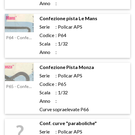
Anno
:
Confezione pista Le Mans
Serie
:
Policar APS
Codice
:
P64
P64 - Confezione pista Le Mans
Scala
:
1/32
Anno
:
Confezione Pista Monza
Serie
:
Policar APS
Codice
:
P65
P65 - Confezione Pista Monza
Scala
:
1/32
Anno
:
Curve sopraelevate P66
Conf. curve "paraboliche"
Serie
:
Policar APS