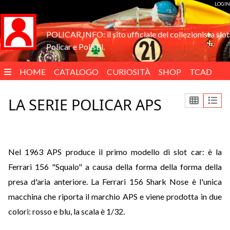
LOGIN
POLICAR.INFO: il sito ufficiale del collezionista slot
Policar e Polistil.
HOME
CATALOGO
CURIOSITÀ
SHOP
TCAD
ENGLISH
LA SERIE POLICAR APS
Nel 1963 APS produce il primo modello di slot car: è la
Ferrari 156 "Squalo" a causa della forma della forma della
presa d'aria anteriore. La Ferrari 156 Shark Nose è l'unica
macchina che riporta il marchio APS e viene prodotta in due
colori: rosso e blu, la scala è 1/32.