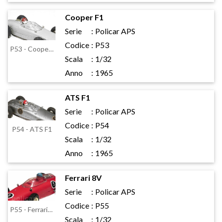
Cooper F1
Serie
:
Policar APS
Codice
:
P53
P53 - Cooper F1
Scala
:
1/32
Anno
:
1965
ATS F1
Serie
:
Policar APS
Codice
:
P54
P54 - ATS F1
Scala
:
1/32
Anno
:
1965
Ferrari 8V
Serie
:
Policar APS
Codice
:
P55
P55 - Ferrari 8V
Scala
:
1/32