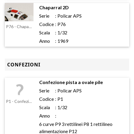
Chaparral 2D
Serie
:
Policar APS
Codice
:
P76
P76 - Chaparral 2D
Scala
:
1/32
Anno
:
1969
CONFEZIONI
Confezione pista a ovale pile
Serie
:
Policar APS
Codice
:
P1
P1 - Confezione pista a ovale pile
Scala
:
1/32
Anno
:
6 curve P9 3 rettilinei P8 1 rettilineo
alimentazione P12