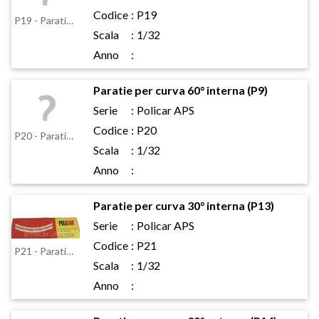
Codice
:
P19
P19 - Paratie per rettilineo 65 mm
Scala
:
1/32
Anno
:
Paratie per curva 60° interna (P9)
Serie
:
Policar APS
Codice
:
P20
P20 - Paratie per curva 60° interna (P9)
Scala
:
1/32
Anno
:
Paratie per curva 30° interna (P13)
Serie
:
Policar APS
Codice
:
P21
P21 - Paratie per curva 30° interna (P13)
Scala
:
1/32
Anno
: