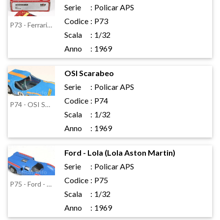
Serie
:
Policar APS
Codice
:
P73
P73 - Ferrari Dino 206 Sport
Scala
:
1/32
Anno
:
1969
OSI Scarabeo
Serie
:
Policar APS
Codice
:
P74
P74 - OSI Scarabeo
Scala
:
1/32
Anno
:
1969
Ford - Lola (Lola Aston Martin)
Serie
:
Policar APS
Codice
:
P75
P75 - Ford - Lola (Lola Aston Martin)
Scala
:
1/32
Anno
:
1969