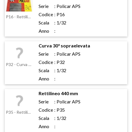
Serie
:
Policar APS
Codice
:
P16
P16 - Rettilineo 110mm
Scala
:
1/32
Anno
:
Curva 30° sopraelevata
Serie
:
Policar APS
Codice
:
P32
P32 - Curva 30° sopraelevata
Scala
:
1/32
Anno
:
Rettilineo 440 mm
Serie
:
Policar APS
Codice
:
P35
P35 - Rettilineo 440 mm
Scala
:
1/32
Anno
: