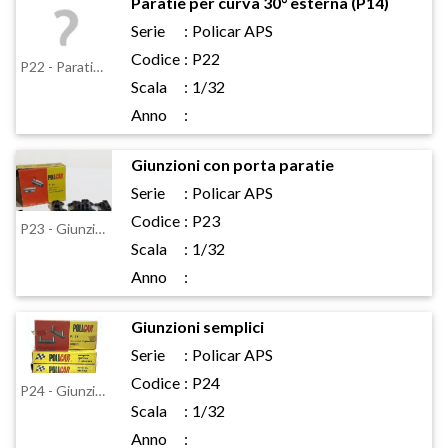
Paratie per curva 30° esterna (P14)
Serie
:
Policar APS
Codice
:
P22
P22 - Paratie per curva 30° esterna (P14)
Scala
:
1/32
Anno
:
Giunzioni con porta paratie
Serie
:
Policar APS
Codice
:
P23
P23 - Giunzioni con porta paratie
Scala
:
1/32
Anno
:
Giunzioni semplici
Serie
:
Policar APS
Codice
:
P24
P24 - Giunzioni semplici
Scala
:
1/32
Anno
: