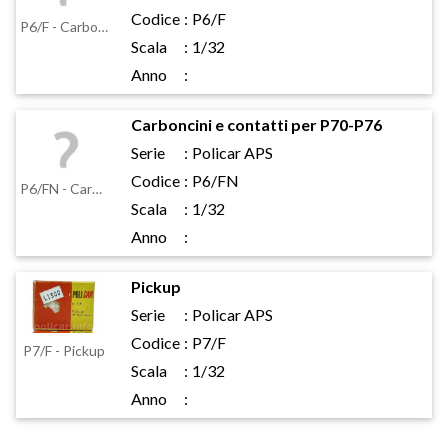
Codice
:
P6/F
P6/F - Carboncini e contatti
Scala
:
1/32
Anno
:
Carboncini e contatti per P70-P76
Serie
:
Policar APS
Codice
:
P6/FN
P6/FN - Carboncini e contatti per P70-P76
Scala
:
1/32
Anno
:
Pickup
Serie
:
Policar APS
Codice
:
P7/F
P7/F - Pickup
Scala
:
1/32
Anno
: