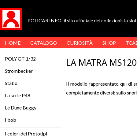
POLICAR.INFO: il sito ufficiale del collezionista slot 
HOME
CATALOGO
CURIOSITÀ
SHOP
TCA
POLY GT 1/32
LA MATRA MS120
Strombecker
Stabo
Il modello rappresentato qui di 
completamente diversi; sullo snor
La serie P48
Le Dune Buggy
I bob
I colori dei Prototipi