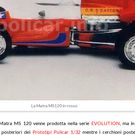
La Matra MS120 in rosso
 Matra MS 120 venne prodotta nella serie
EVOLUTION
, ma in
i posteriori dei
Prototipi Policar 1/32
mentre i cerchioni post