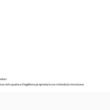
ietari.
ar.info qualora il legittimo proprietario ne richieda la rimozione.